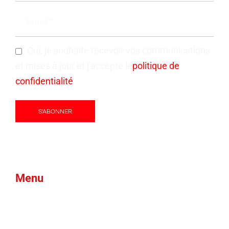
Oui, je souhaite recevoir vos communications
et mises à jour et j'accepte le
politique de
confidentialité
Menu
Produits
Mousse verte
Blogues