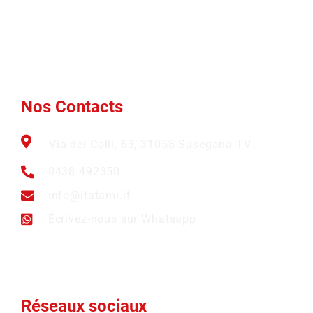
Qui nous
Marques
Nouvelles
sommes
Btex
Nos Contacts
Ams
FAQ
Nos Contacts
Via dei Colli, 63, 31058 Susegana TV
0438 492350
info@itatami.it
Écrivez-nous sur Whatsapp
Réseaux sociaux