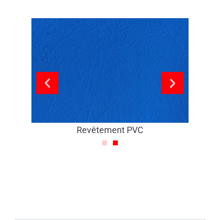
lée
Revêtement PVC
In