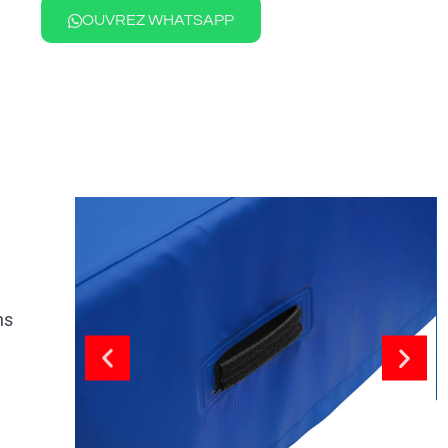
OUVREZ WHATSAPP
ns