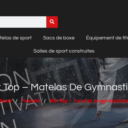
elas de sport
Sacs de boxe
Équipement de fit
Salles de sport construites
 Top – Matelas De Gymnast
Home
Produits
Mat Top – matelas de gymnastiqu