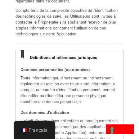
répertoriés dans ce document.
Compte tenu de la complexité objective de l'identification
des technologies de suivi, les Utilisateurs sont invités à
contacter le Propriétaire s'ils souhaitent recevoir de plus
amples informations concernant l'utilisation de ces
technologies sur cette Application.
Définitions et références juridiques
Données personnelles (ou données)
Toute information qui, directement ou indirectement,
également en relation avec toute autre information, y
compris un numéro d'identification personnel, permet
d'identifier ou d'identifier une personne physique
constitue une donnée personnelle.
Des données d'utilisation
Il s'agit d'informations collectées automatiquement via
cette Application (également par des applications
Français
tierces intégrées à cette Application), notamment : les
adresses IP ou noms de domaine des ordinateurs