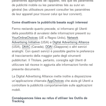
paramètres appropriés de l'appareil, tels que les paramètres
de publicité mobile ou les paramètres liés au suivi en
général (les utilisateurs peuvent consulter les paramètres
de leur appareil pour trouver celui qui leur convient).
Come disattivare la pubblicità basata sugli interessi
Fermo restando quanto precede, si informano gli Utenti
della possibilità di avvalersi delle informazioni presenti su
YourOnlineChoices
(UE e Regno Unito),
Network
Advertising Initiative
(USA) e
Digital Advertising Alliance
(USA),
DAAC
(Canada),
DDAI
(Giappone) o altri servizi
analoghi. Con questi servizi è possibile gestire le preferenze
di tracciamento della maggior parte degli strumenti
pubblicitari. Il Titolare, pertanto, consiglia agli Utenti di
utilizzare tali risorse in aggiunta alle informazioni fornite nel
presente documento.
La Digital Advertising Alliance mette inoltre a disposizione
un’applicazione chiamata
AppChoices
che aiuta gli Utenti a
controllare la pubblicità comportamentale sulle applicazioni
mobili.
Conséquences liées au refus d’utiliser les Outils de
Tracking