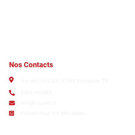
Produits
Mousse verte
Blogues
Qui nous
Marques
Nouvelles
sommes
Btex
Nos Contacts
Ams
FAQ
Nos Contacts
Via dei Colli, 63, 31058 Susegana TV
0438 492350
info@itatami.it
Écrivez-nous sur Whatsapp