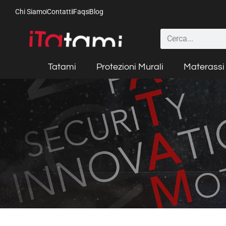
Chi Siamo
Contatti
Faqs
Blog
Tatami
Protezioni Murali
Materassi 