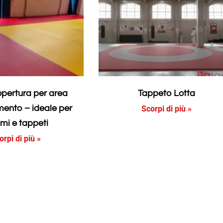
opertura per area
Tappeto Lotta
ento – ideale per
Scorpi di più »
mi e tappeti
orpi di più »