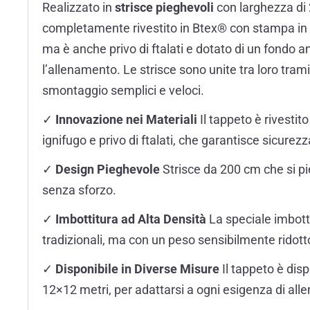
Realizzato in
strisce pieghevoli
con larghezza di 
completamente rivestito in Btex® con stampa in f
ma è anche privo di ftalati e dotato di un fondo 
l’allenamento. Le strisce sono unite tra loro tram
smontaggio semplici e veloci.
✓
Innovazione nei Materiali
Il tappeto è rivestit
ignifugo e privo di ftalati, che garantisce sicurez
✓
Design Pieghevole
Strisce da 200 cm che si p
senza sforzo.
✓
Imbottitura ad Alta Densità
La speciale imbotti
tradizionali, ma con un peso sensibilmente ridot
✓
Disponibile in Diverse Misure
Il tappeto è dis
12×12 metri, per adattarsi a ogni esigenza di al