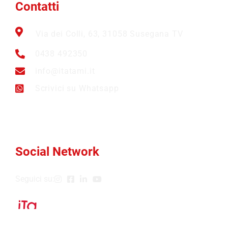
Contatti
Via dei Colli, 63, 31058 Susegana TV
0438 492350
info@itatami.it
Scrivici su Whatsapp
Social Network
Seguici su: