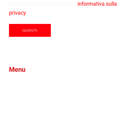
ed aggiornamenti e accetto l'
informativa sulla
privacy
Menu
Prodotti
Green Foam
Blog
Chi Siamo
Brand
News
Contatti
Btex
Faqs
Ams