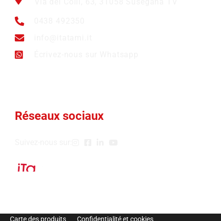
Via dei Colli, 63, 31058 Susegana TV
0438 492350
info@itatami.it
Écrivez-nous sur Whatsapp
Réseaux sociaux
Suivez-nous sur:
Carte des produits
Confidentialité et cookies