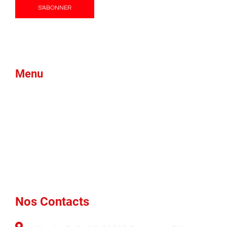
Menu
Produits
Mousse verte
Blogues
Qui nous
Marques
Nouvelles
sommes
Btex
Nos Contacts
Ams
FAQ
Nos Contacts